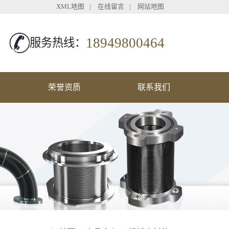
XML地图
|
在线留言
|
网站地图
18949800464
服务热线：
荣誉资质
联系我们