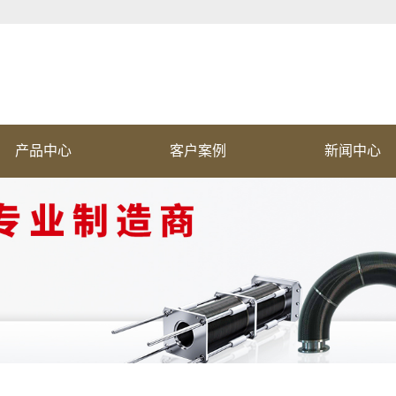
产品中心
客户案例
新闻中心