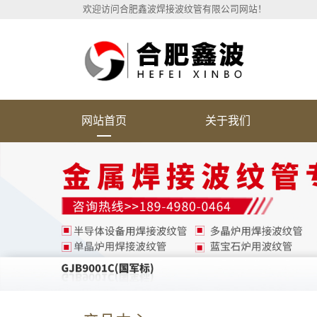
欢迎访问合肥鑫波焊接波纹管有限公司网站！
网站首页
关于我们