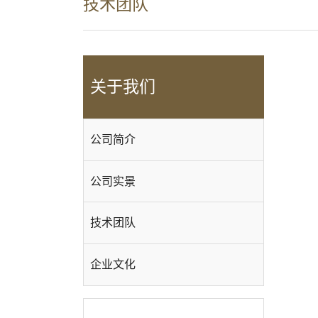
技术团队
关于我们
公司简介
公司实景
技术团队
企业文化