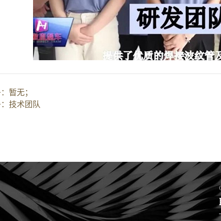
条：
暂无；
条：
技术团队