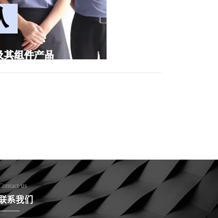
Contact us
联系我们