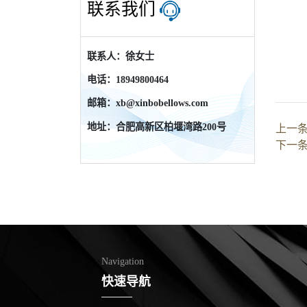
联系我们
联系人：徐女士
电话：18949800464
邮箱：xb@xinbobellows.com
地址：合肥高新区柏堰湾路200号
上一
下一
Navigation
快速导航