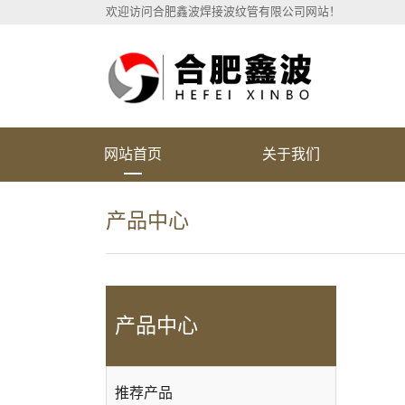
欢迎访问合肥鑫波焊接波纹管有限公司网站！
网站首页
关于我们
产品中心
产品中心
推荐产品