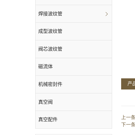
焊接波纹管
成型波纹管
阀芯波纹管
磁流体
产
机械密封件
真空阀
上一
真空配件
下一