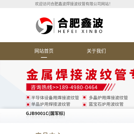
欢迎访问合肥鑫波焊接波纹管有限公司网站！
网站首页
关于我们