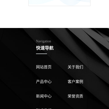
Navigation
快速导航
网站首页
关于我们
产品中心
客户案例
新闻中心
荣誉资质