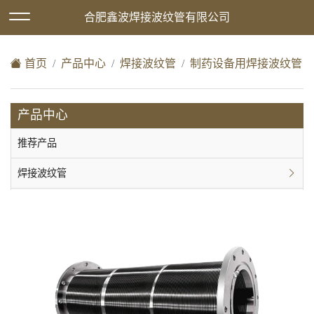
欢迎访问合肥鑫波焊接波纹管有限公司网站！
合肥鑫波焊接波纹管有限公司
XML地图
|
在线留言
|
网站地图
首页
产品中心
焊接波纹管
制药设备用焊接波纹管
产品中心
推荐产品
焊接波纹管
成型波纹管
阀芯波纹管
磁流体
机械密封件