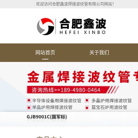
欢迎访问合肥鑫波焊接波纹管有限公司网站！
网站首页
关于我们