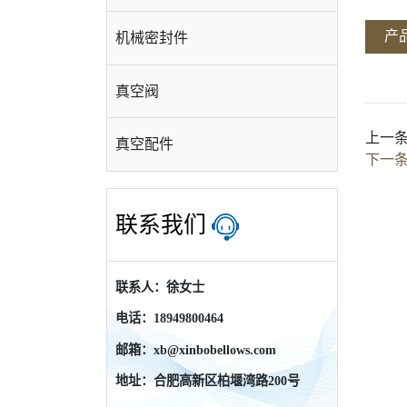
产
机械密封件
真空阀
上一
真空配件
下一
联系我们
联系人：徐女士
电话：18949800464
邮箱：xb@xinbobellows.com
地址：合肥高新区柏堰湾路200号