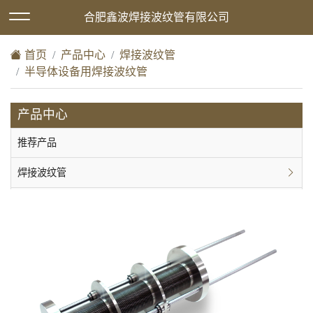
欢迎访问合肥鑫波焊接波纹管有限公司网站！
合肥鑫波焊接波纹管有限公司
XML地图
|
在线留言
|
网站地图
首页
产品中心
焊接波纹管
半导体设备用焊接波纹管
产品中心
推荐产品
焊接波纹管
成型波纹管
阀芯波纹管
磁流体
机械密封件