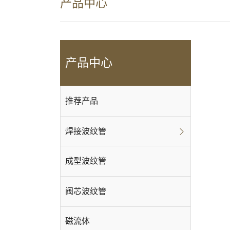
产品中心
产品中心
推荐产品
焊接波纹管
成型波纹管
阀芯波纹管
磁流体