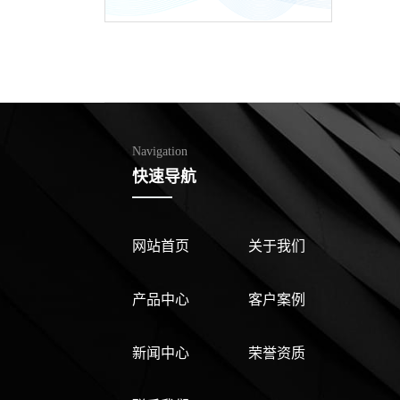
Navigation
快速导航
网站首页
关于我们
产品中心
客户案例
新闻中心
荣誉资质