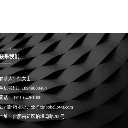
Contact us
联系我们
联系人：徐女士
手机号码：18949800464
固话：0551-64261000
公司邮箱地址：xb@xinbobellows.com
地址：合肥高新区柏堰湾路200号