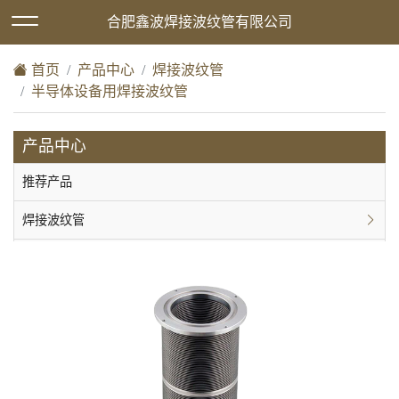
欢迎访问合肥鑫波焊接波纹管有限公司网站！
合肥鑫波焊接波纹管有限公司
XML地图
|
在线留言
|
网站地图
首页
产品中心
焊接波纹管
半导体设备用焊接波纹管
产品中心
推荐产品
焊接波纹管
成型波纹管
阀芯波纹管
磁流体
机械密封件